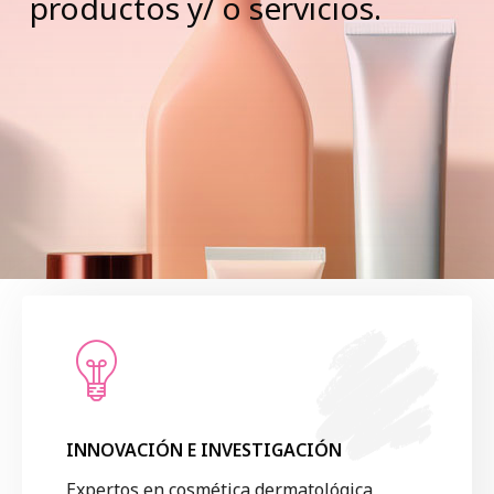
productos y/ o servicios.
calidad, eficacia y seguridad
escalamiento industrial.
crear productos del futuro.
INNOVACIÓN E INVESTIGACIÓN
Expertos en cosmética dermatológica,