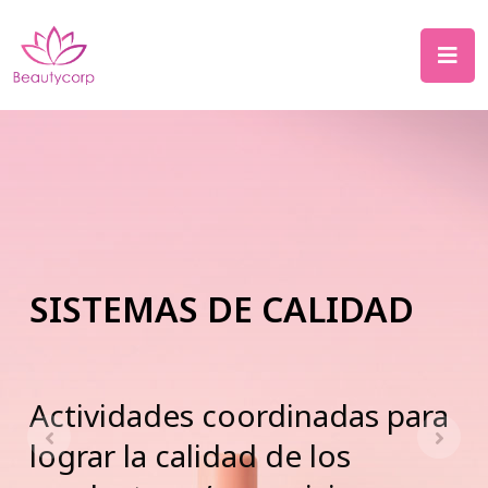
INNOVACIÓN E
DESARROLLO DE
TRANSFERENCIA DE
SISTEMAS DE CALIDAD
INVESTIGACIÓN
PRODUCTOS
TECNOLOGÍA
Actividades coordinadas para
Ampliamos los límites del
lograr la calidad de los
Basados en principios de
De la investigación al
conocimiento para explorar y